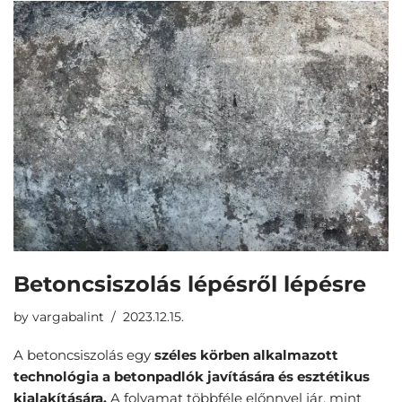
Betoncsiszolás lépésről lépésre
by
vargabalint
2023.12.15.
A
betoncsiszolás
egy
széles körben alkalmazott
technológia a betonpadlók javítására és esztétikus
kialakítására.
A folyamat többféle előnnyel jár, mint