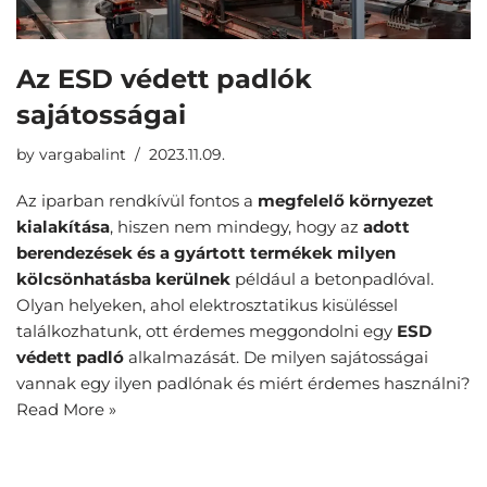
Az ESD védett padlók
sajátosságai
by
vargabalint
2023.11.09.
Az iparban rendkívül fontos a
megfelelő környezet
kialakítása
, hiszen nem mindegy, hogy az
adott
berendezések és a gyártott termékek milyen
kölcsönhatásba kerülnek
például a betonpadlóval.
Olyan helyeken, ahol elektrosztatikus kisüléssel
találkozhatunk, ott érdemes meggondolni egy
ESD
védett padló
alkalmazását. De milyen sajátosságai
vannak egy ilyen padlónak és miért érdemes használni?
Read More »