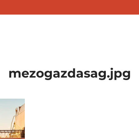
ítés
Betonjavítás
Superfloor technológia
mezogazdasag.jpg