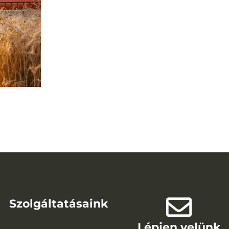
Szolgáltatásaink
Lépjen velünk