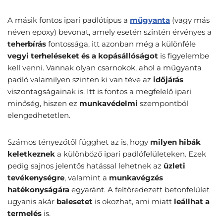
A másik fontos ipari padlótípus a
műgyanta
(vagy más
néven epoxy) bevonat, amely esetén szintén érvényes a
teherbírás
fontossága, itt azonban még a különféle
vegyi terheléseket és a kopásállóságot
is figyelembe
kell venni. Vannak olyan csarnokok, ahol a műgyanta
padló valamilyen szinten ki van téve az
időjárás
viszontagságainak is. Itt is fontos a megfelelő ipari
minőség, hiszen ez
munkavédelmi
szempontból
elengedhetetlen.
Számos tényezőtől függhet az is, hogy
milyen hibák
keletkeznek
a különböző ipari padlófelületeken. Ezek
pedig sajnos jelentős hatással lehetnek az
üzleti
tevékenységre
, valamint a
munkavégzés
hatékonyságára
egyaránt. A feltöredezett betonfelület
ugyanis akár
balesetet
is okozhat, ami miatt
leállhat a
termelés
is.