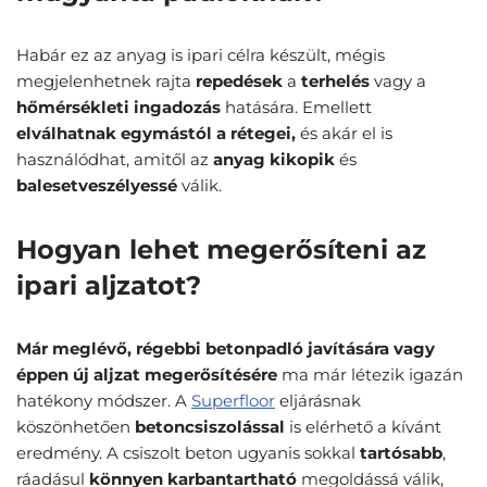
Habár ez az anyag is ipari célra készült, mégis
megjelenhetnek rajta
repedések
a
terhelés
vagy a
hőmérsékleti
ingadozás
hatására. Emellett
elválhatnak egymástól a rétegei,
és akár el is
használódhat, amitől az
anyag
kikopik
és
balesetveszélyessé
válik.
Hogyan lehet megerősíteni az
ipari aljzatot?
Már meglévő, régebbi betonpadló javítására vagy
éppen új aljzat megerősítésére
ma már létezik igazán
hatékony módszer. A
Superfloor
eljárásnak
köszönhetően
betoncsiszolással
is elérhető a kívánt
eredmény. A csiszolt beton ugyanis sokkal
tartósabb
,
ráadásul
könnyen
karbantartható
megoldássá válik,