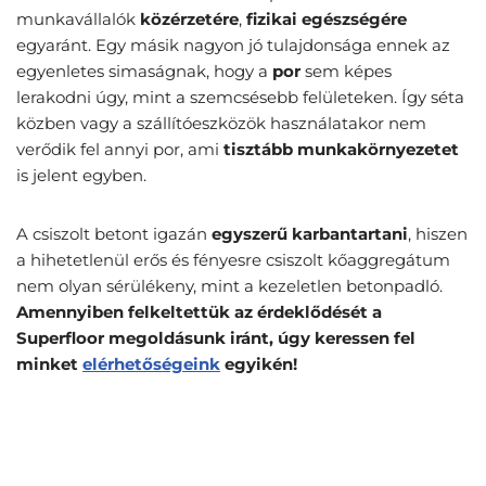
munkavállalók
közérzetére
,
fizikai
egészségére
egyaránt. Egy másik nagyon jó tulajdonsága ennek az
egyenletes simaságnak, hogy a
por
sem képes
lerakodni úgy, mint a szemcsésebb felületeken. Így séta
közben vagy a szállítóeszközök használatakor nem
verődik fel annyi por, ami
tisztább
munkakörnyezetet
is jelent egyben.
A csiszolt betont igazán
egyszerű
karbantartani
, hiszen
a hihetetlenül erős és fényesre csiszolt kőaggregátum
nem olyan sérülékeny, mint a kezeletlen betonpadló.
Amennyiben felkeltettük az érdeklődését a
Superfloor megoldásunk iránt, úgy keressen fel
minket
elérhetőségeink
egyikén!