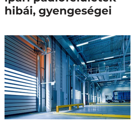
hibái, gyengeségei