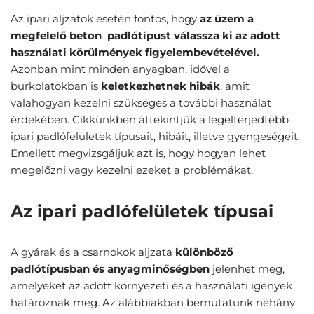
Az ipari aljzatok esetén fontos, hogy
az üzem a
megfelelő beton padlótípust válassza ki az adott
használati körülmények figyelembevételével.
Azonban mint minden anyagban, idővel a
burkolatokban is
keletkezhetnek hibák
, amit
valahogyan kezelni szükséges a további használat
érdekében. Cikkünkben áttekintjük a legelterjedtebb
ipari padlófelületek típusait, hibáit, illetve gyengeségeit.
Emellett megvizsgáljuk azt is, hogy hogyan lehet
megelőzni vagy kezelni ezeket a problémákat.
Az ipari padlófelületek típusai
A gyárak és a csarnokok aljzata
különböző
padlótípusban és anyagminőségben
jelenhet meg,
amelyeket az adott környezeti és a használati igények
határoznak meg. Az alábbiakban bemutatunk néhány