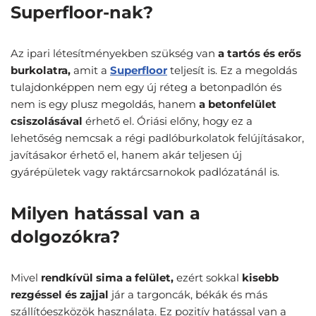
Superfloor-nak?
Az ipari létesítményekben szükség van
a tartós és erős
burkolatra,
amit a
Superfloor
teljesít is. Ez a megoldás
tulajdonképpen nem egy új réteg a betonpadlón és
nem is egy plusz megoldás, hanem
a betonfelület
csiszolásával
érhető el. Óriási előny, hogy ez a
lehetőség nemcsak a régi padlóburkolatok felújításakor,
javításakor érhető el, hanem akár teljesen új
gyárépületek vagy raktárcsarnokok padlózatánál is.
Milyen hatással van a
dolgozókra?
Mivel
rendkívül sima a felület,
ezért sokkal
kisebb
rezgéssel és zajjal
jár a targoncák, békák és más
szállítóeszközök használata. Ez pozitív hatással van a