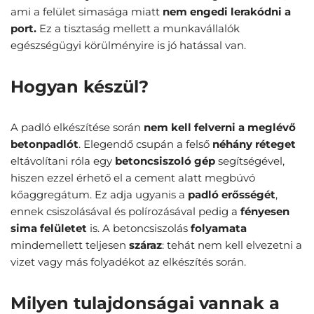
ami a felület simasága miatt
nem engedi lerakódni a
port.
Ez a tisztaság mellett a munkavállalók
egészségügyi körülményire is jó hatással van.
Hogyan készül?
A padló elkészítése során
nem kell felverni a meglévő
betonpadlót
. Elegendő csupán a felső
néhány réteget
eltávolítani róla egy
betoncsiszoló
gép
segítségével,
hiszen ezzel érhető el a cement alatt megbúvó
kőaggregátum. Ez adja ugyanis a
padló
erősségét
,
ennek csiszolásával és polírozásával pedig a
fényesen
sima
felületet
is. A betoncsiszolás
folyamata
mindemellett teljesen
száraz
: tehát nem kell elvezetni a
vizet vagy más folyadékot az elkészítés során.
Milyen tulajdonságai vannak a