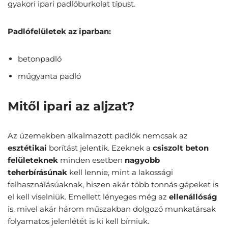
gyakori ipari padlóburkolat típust.
Padlófelületek az iparban:
betonpadló
műgyanta padló
Mitől ipari az aljzat?
Az üzemekben alkalmazott padlók nemcsak az
esztétikai
borítást jelentik. Ezeknek a
csiszolt beton
felületeknek
minden esetben
nagyobb
teherbírásúnak
kell lennie, mint a lakossági
felhasználásúaknak, hiszen akár több tonnás gépeket is
el kell viselniük. Emellett lényeges még az
ellenállóság
is, mivel akár három műszakban dolgozó munkatársak
folyamatos jelenlétét is ki kell bírniuk.