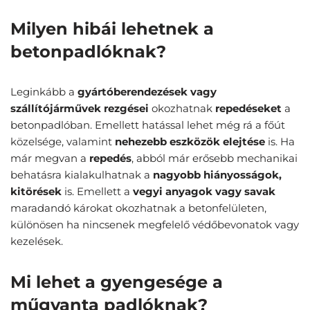
Milyen hibái lehetnek a
betonpadlóknak?
Leginkább a
gyártóberendezések vagy
szállítójárművek rezgései
okozhatnak
repedéseket
a
betonpadlóban. Emellett hatással lehet még rá a főút
közelsége, valamint
nehezebb
eszközök
elejtése
is. Ha
már megvan a
repedés
, abból már erősebb mechanikai
behatásra kialakulhatnak a
nagyobb hiányosságok,
kitörések
is. Emellett a
vegyi anyagok vagy savak
maradandó károkat okozhatnak a betonfelületen,
különösen ha nincsenek megfelelő védőbevonatok vagy
kezelések.
Mi lehet a gyengesége a
műgyanta padlóknak?