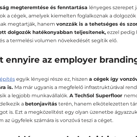
ság megteremtése és fenntartása
lényeges szerepet j
ok a cégek, amelyek kiemelten foglalkoznak a dolgozók j
sak megtartják, hanem
vonzzák is a tehetséges és sz
tt dolgozók hatékonyabban teljesítenek,
ezzel pedig 
 és a termelési volumen növekedését segítik elő.
t ennyire az employer brandin
építés
egyik lényegi része ez, hiszen
a cégek így vonzóv
a is.
Ma már ugyanis a megfelelő infrastruktúrával ren
ik a legjobb munkavállalók.
A TechSol Superfloor
nemc
ndelkezik a
betonjavítás
terén, hanem elkötelezetten tá
ot is. Ezt a megközelítést egy olyan üzenetbe ágyazzu
 az ügyfelek számára is vonzóvá teszi a céget.