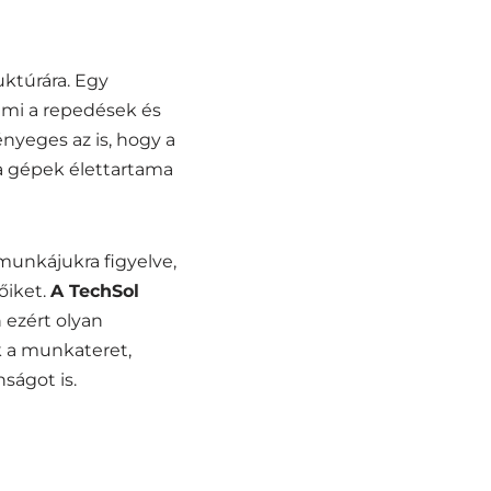
uktúrára. Egy
mi a repedések és
ényeges az is, hogy a
a gépek élettartama
munkájukra figyelve,
őiket.
A TechSol
ezért olyan
k a munkateret,
ságot is.