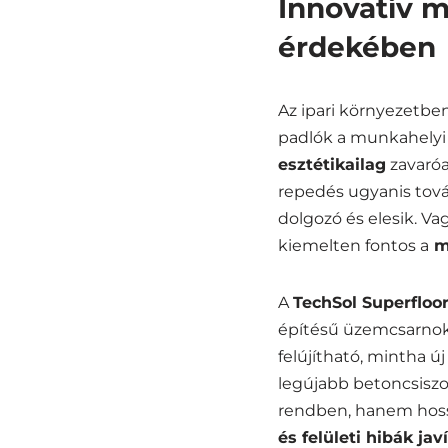
Innovatív 
érdekében
Az ipari környezetben
padlók a munkahelyi 
esztétikailag
zavaróa
repedés ugyanis tová
dolgozó és elesik. Va
kiemelten fontos a
m
A
TechSol Superfloo
építésű üzemcsarnok
felújítható, mintha új
legújabb betoncsiszo
rendben, hanem hoss
és felületi hibák ja