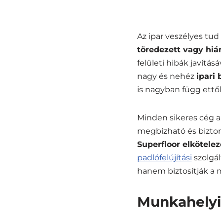
Az ipar veszélyes tud
töredezett vagy hi
felületi hibák javítás
nagy és nehéz
ipari 
is nagyban függ ettől
Minden sikeres cég a
megbízható és bizton
Superfloor elkötele
padlófelújítási
szolgál
hanem biztosítják a 
Munkahelyi