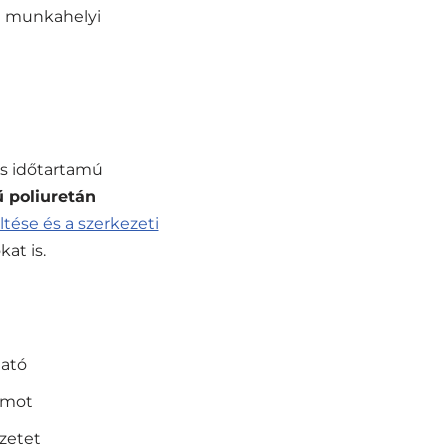
 a munkahelyi
is időtartamú
poliuretán
ltése és a szerkezeti
at is.
ható
tamot
zetet