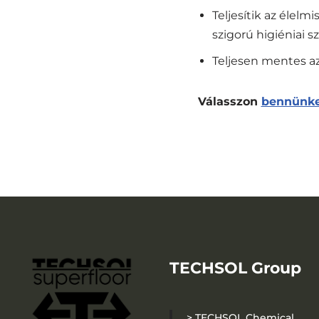
Teljesítik az élelm
szigorú higiéniai s
Teljesen mentes az
Válasszon
bennünk
TECHSOL Group
> TECHSOL Chemical