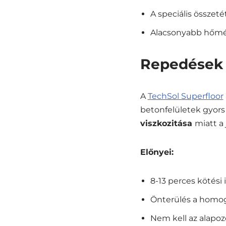
A speciális összet
Alacsonyabb hőmér
Repedések é
A
TechSol Superfloor
betonfelületek gyors 
viszkozitása
miatt a
Előnyei:
8-13 perces kötési 
Önterülés a homogé
Nem kell az alapoz