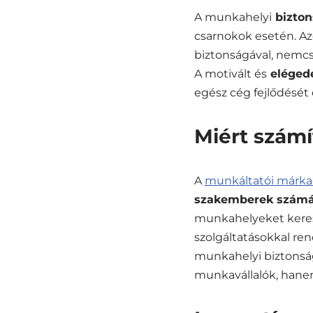
A munkahelyi
bizton
csarnokok esetén. Az
biztonságával, nemc
A motivált és
elégede
egész cég fejlődését
Miért számí
A
munkáltatói márka
szakemberek számár
munkahelyeket keres
szolgáltatásokkal re
munkahelyi biztonság
munkavállalók, hanem