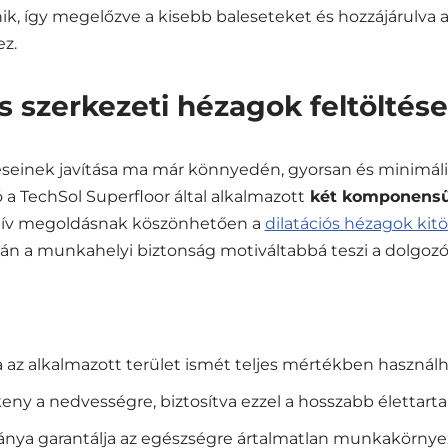
ik, így megelőzve a kisebb baleseteket és hozzájárulva
z.
és szerkezeti hézagok feltöltése
seinek javítása ma már könnyedén, gyorsan és minimál
 a TechSol Superfloor által alkalmazott
két komponensű 
tív megoldásnak köszönhetően a
dilatációs hézagok kitö
án a munkahelyi biztonság motiváltabbá teszi a dolgozók
 az alkalmazott terület ismét teljes mértékben használ
keny a nedvességre, biztosítva ezzel a hosszabb élettar
iánya garantálja az egészségre ártalmatlan munkakörnye