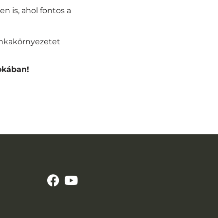
en is, ahol fontos a
unkakörnyezetet
okában!