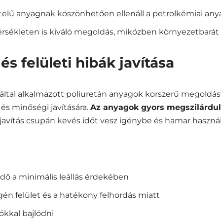
ételű anyagnak köszönhetően ellenáll a petrolkémiai an
sékleten is kiváló megoldás, miközben környezetbarát
s felületi hibák javítása
által alkalmazott poliuretán anyagok korszerű megoldást
és minőségi javítására.
Az anyagok gyors megszilárdul
 javítás csupán kevés időt vesz igénybe és hamar használ
idő a minimális leállás érdekében
n felület és a hatékony felhordás miatt
ókkal bajlódni