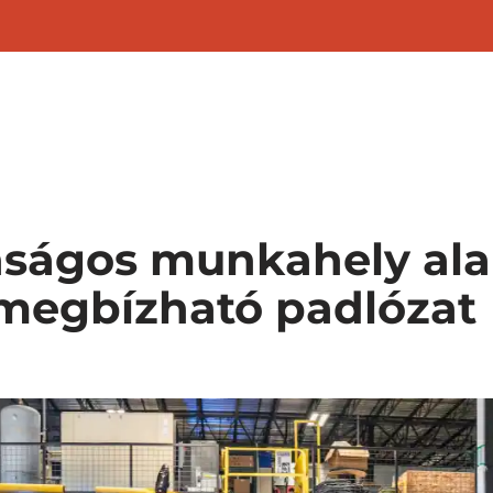
ítés
Betonjavítás
Superfloor technológia
nságos munkahely ala
 megbízható padlózat