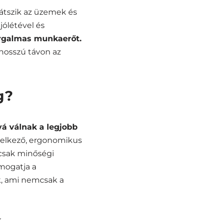
átszik az üzemek és
ólétével és
orgalmas munkaerőt.
hosszú távon az
g?
á válnak a legjobb
delkező, ergonomikus
sak minőségi
mogatja a
k, ami nemcsak a