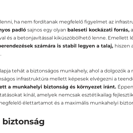
 lenni, ha nem fordítanak megfelelő figyelmet az infrastr
ányos padló
sajnos egy olyan
baleseti kockázati forrás,
a
ával és a betonjavítással kiküszöbölhető lenne. Emellett l
berendezések számára is stabil legyen a talaj,
hiszen 
.
lapja tehát a biztonságos munkahely, ahol a dolgozók a 
ságos infrastruktúra mellett képesek elvégezni a teend
zett a munkahelyi biztonság és környezet iránt.
Éppen 
tatásokat kínál, amelyek nemcsak esztétikailag fejleszti
megfelelő élettartamot és a maximális munkahelyi bizton
 biztonság