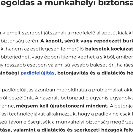
megoldás a munkahelyi biztons
 kiemelt szerepet játszanak a megfelelő állapotú, kialakí
biztonság terén.
A kopott, sérült vagy repedezett bu
k, hanem az esetlegesen felmerülő
balesetek kockázatá
bbterjedhet, vagy éppen kiemelkedhet a síkból, amibe
gy rosszabb esetben valami súlyosabb baleset éri, ha ráes
inőségi
padlófelújítás
, betonjavítás és a dilatációs h
r
padlófelújítás azonban megoldhatja a problémákat akko
ról beszélünk. A használt betonpadló ugyanis ugyanol
 lenne,
mégsem kell újrabetonozni mindent.
A betonja
lási technológiákat alkalmazzuk, hogy a padlók ne csak 
zú távon elősegítsék a munkahelyi biztonság megőrzésé
vítása, valamint a dilatációs és szerkezeti hézagok fel