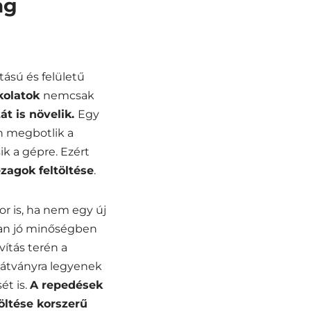
ág
tású és felületű
rkolatok
nemcsak
t is növelik.
Egy
n megbotlik a
ik a gépre. Ezért
ézagok feltöltése
.
r is, ha nem egy új
yan jó minőségben
vítás terén a
látványra legyenek
t is.
A repedések
töltése korszerű