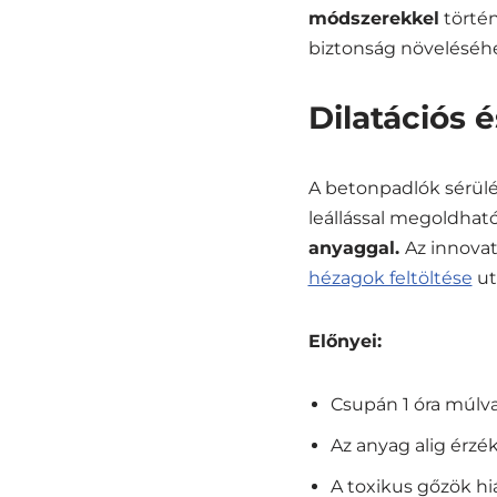
módszerekkel
történ
biztonság növeléséhe
Dilatációs 
A betonpadlók sérülé
leállással megoldható
anyaggal.
Az innova
hézagok feltöltése
ut
Előnyei:
Csupán 1 óra múlva
Az anyag alig érzé
A toxikus gőzök h